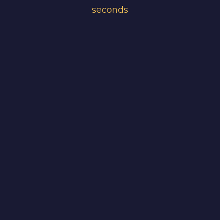
seconds
Pre-Order