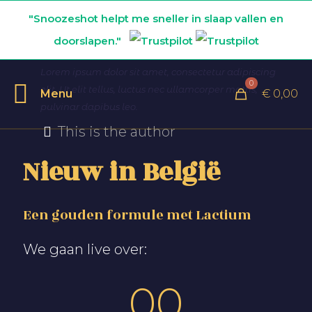
"Snoozeshot helpt me sneller in slaap vallen en
doorslapen."
Lorem ipsum dolor sit amet, consectetur adipiscing
0
elit. Ut elit tellus, luctus nec ullamcorper mattis,
Menu
€ 0,00
pulvinar dapibus leo.
This is the author
Nieuw in België
Een gouden formule met Lactium
We gaan live over:
00