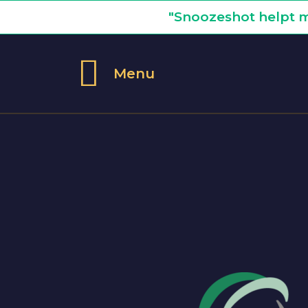
"Snoozeshot helpt m
Menu